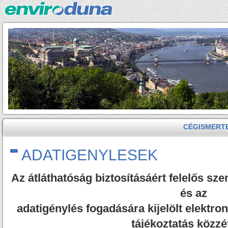
CÉGISMERT
ADATIGENYLESEK
Az átláthatóság biztosításáért felelős sz
és az
adatigénylés fogadására kijelölt elektro
tájékoztatás közzé