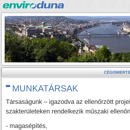
CÉGISMERT
MUNKATÁRSAK
Társaságunk – igazodva az ellenőrzött proje
szakterületeken rendelkezik műszaki ellenőri
- magasépítés,