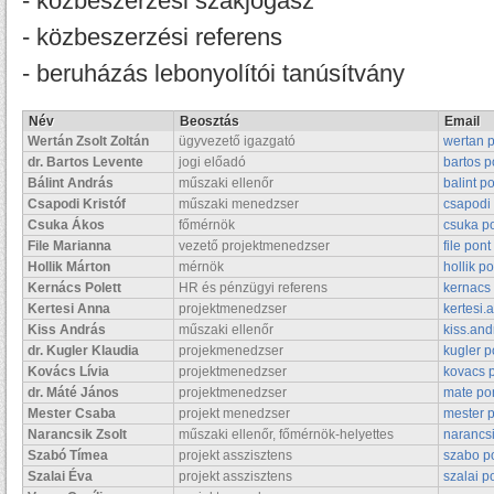
- közbeszerzési szakjogász
- közbeszerzési referens
- beruházás lebonyolítói tanúsítvány
Név
Beosztás
Email
Wertán Zsolt Zoltán
ügyvezető igazgató
wertan p
dr.
Bartos Levente
jogi előadó
bartos p
Bálint András
műszaki ellenőr
balint p
Csapodi Kristóf
műszaki menedzser
csapodi 
Csuka Ákos
főmérnök
csuka p
File Marianna
vezető projektmenedzser
file pon
Hollik Márton
mérnök
hollik p
Kernács Polett
HR és pénzügyi referens
kernacs 
Kertesi Anna
projektmenedzser
kertesi
Kiss András
műszaki ellenőr
kiss.an
dr. Kugler Klaudia
projekmenedzser
kugler p
Kovács Lívia
projektmenedzser
kovacs p
dr. Máté János
projektmenedzser
mate po
Mester Csaba
projekt menedzser
mester 
Narancsik Zsolt
műszaki ellenőr, főmérnök-helyettes
narancsi
Szabó Tímea
projekt asszisztens
szabo p
Szalai Éva
projekt asszisztens
szalai p