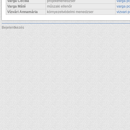
Varga Cecília
projektmenedzser
varga po
Varga Máté
műszaki ellenőr
varga p
Vízvári Annamária
környezetvédelmi menedzser
vizvari 
Bejelentkezés