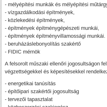
- mélyépítési munkák és mélyépítési műtárg
- vízgazdálkodási építmények,
- közlekedési építmények,
- építmények építménygépészeti munkái,
- építmények építményvillamossági munkái.
- beruházáslebonyolítás szakértő
- FIDIC mérnök
A felsorolt műszaki ellenőri jogosultságon f
végzettségekkel és képesítésekkel rendelke
- energetikai tanúsítás
- építőipari szakértői jogosultság
- tervezői tapasztalat