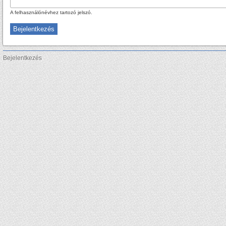
A felhasználónévhez tartozó jelszó.
Bejelentkezés