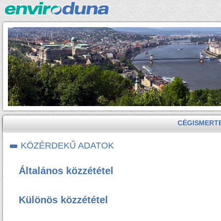
CÉGISMERT
KÖZÉRDEKŰ ADATOK
Általános közzététel
Különös közzététel